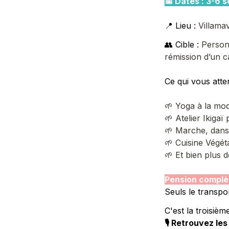
📅 Dates : 3-6
📍 Lieu : 
Villama
👥 Cible : 
Person
rémission d’un 
Ce qui vous atten
🌱 Yoga à la mod
🌱 Atelier Ikigaï
🌱 Marche, dans
🌱 Cuisine Végét
🌱 Et bien plus d
Pension complèt
Seuls le transpo
C'est la troisiè
🎙 Retrouvez le