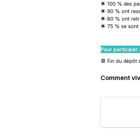
🌟 100 % des par
🌟 90 % ont ress
🌟 80 % ont ret
🌟 75 % se sont 
Pour participer 
📆 Fin du dépôt 
Comment viv