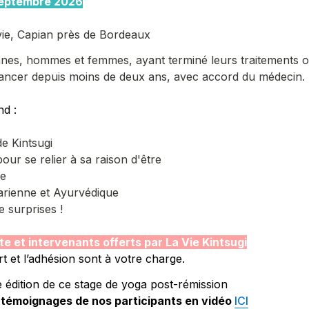
 septembre 2026
vie, Capian près de Bordeaux
nes, hommes et femmes, ayant terminé leurs traitements ou
cancer depuis moins de deux ans, avec accord du médecin.
d : 
e Kintsugi
 pour se relier à sa raison d'être
e 
arienne et Ayurvédique 
e surprises !
e et intervenants offerts par La Vie Kintsugi
rt et l’adhésion sont à votre charge.
me édition de ce stage de yoga post-rémission
s témoignages de nos participants en vidéo 
ICI