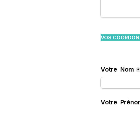
VOS COORDONN
Votre  Nom
*
Votre  Prén
Email
*