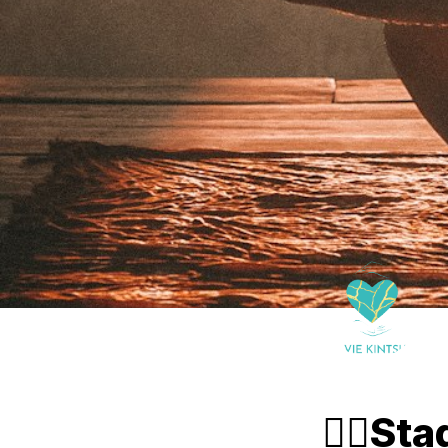
🧘‍♀️S