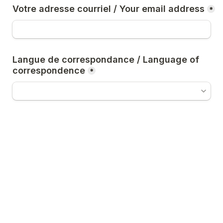
Votre adresse courriel / Your email address
*
Langue de correspondance / Language of 
correspondence
*
Votre quartier et ville / Your district and city
*
Je vais me présenter avec ? / 
I will come 
with?
*
1. Shiba
A