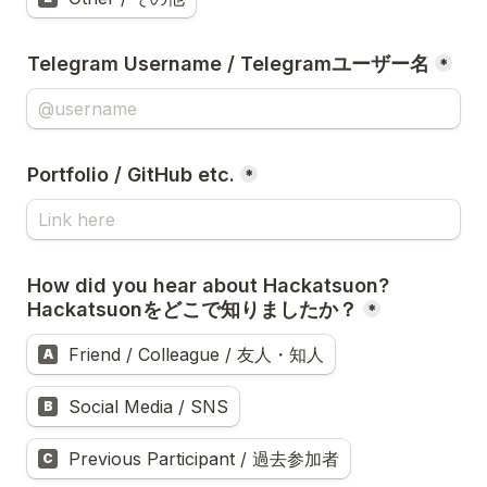
Telegram Username / Telegramユーザー名
*
Portfolio / GitHub etc.
*
How did you hear about Hackatsuon? 
Hackatsuonをどこで知りましたか？
*
Friend / Colleague / 友人・知人
A
Social Media / SNS
B
Previous Participant / 過去参加者
C