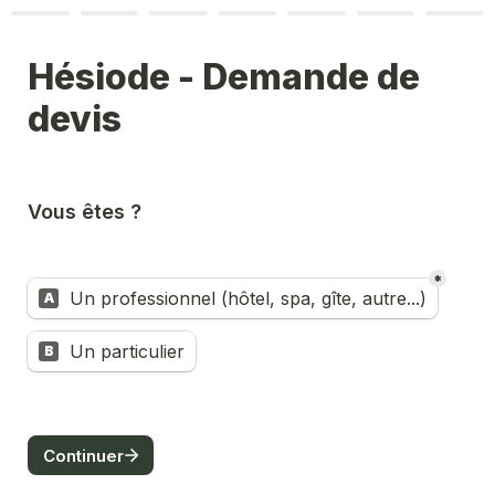
Hésiode - Demande de 
devis
Vous êtes ?
*
Untitled multiple choice field
Un professionnel (hôtel, spa, gîte, autre...)
A
Un particulier
B
Continuer