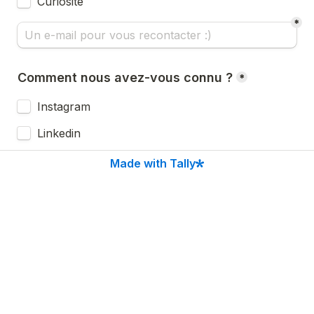
Curiosité
*
*
Instagram
Linkedin
Boutique
Made with Tally
Site web
Bouche à oreille
Association
Autre