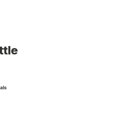
tle 
als 