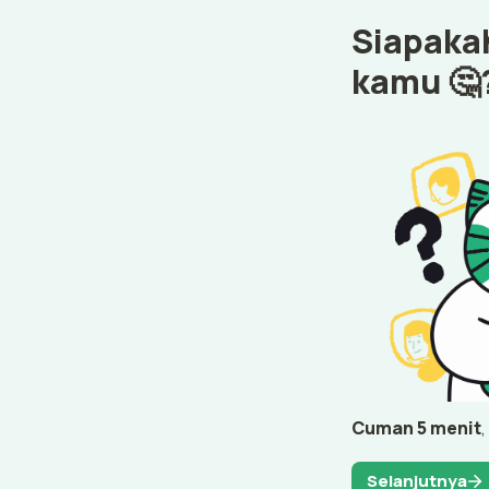
Siapakah
kamu 🤔
Cuman 5 menit
,
Selanjutnya