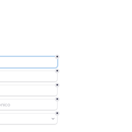
*
*
*
*
*