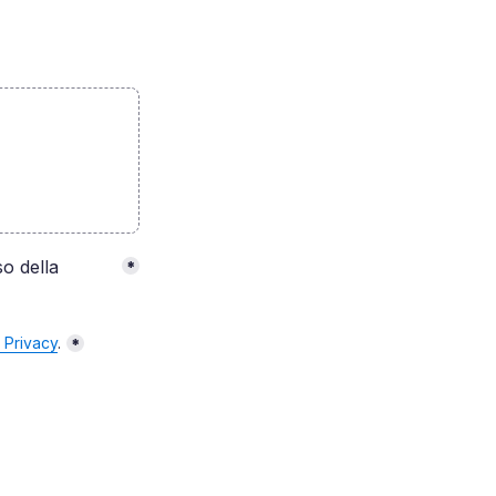
o della 
*
a Privacy
.
*