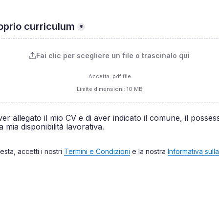
roprio curriculum
*
Fai clic per scegliere un file o trascinalo qui
Accetta .pdf file
Limite dimensioni: 10 MB
oxes field
ver allegato il mio CV e di aver indicato il comune, il possess
a mia disponibilità lavorativa.
esta, accetti i nostri 
Termini e Condizioni
 e la nostra 
Informativa sull