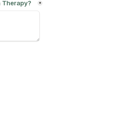
 Therapy?   
*