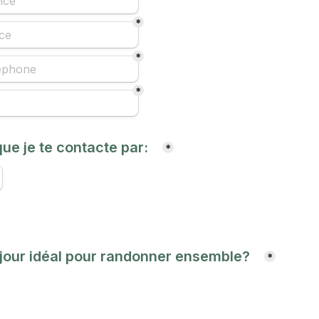
*
*
*
ue je te contacte par:   
*
 jour idéal pour randonner ensemble?   
*