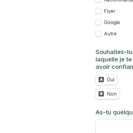
Flyer
Google
Autre
Souhaites-tu 
laquelle je t
avoir confianc
Oui
A
Non
B
As-tu quelqu