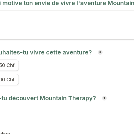
i motive ton envie de vivre l'aventure Mountain
aites-tu vivre cette aventure?   
*
50 Chf.
00 Chf.
u découvert Mountain Therapy?   
*
tion