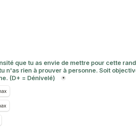
ensité que tu as envie de mettre pour cette ran
tu n'as rien à prouver à personne. Soit objective
e. (D+ = Dénivelé)   
*
max
max