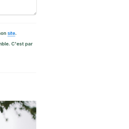
mon 
site
. 
Sinon tu peux toujours réserver un créneau pour que l'on discute ensemble. C'est par 