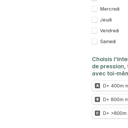
Mercredi
Jeudi
Vendredi
Samedi
Choisis l'int
de pression, 
avec toi-mêm
D+ 400m 
A
D+ 800m 
B
D+ >800m
C