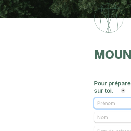
MOUN
Pour préparer
sur toi.    
*