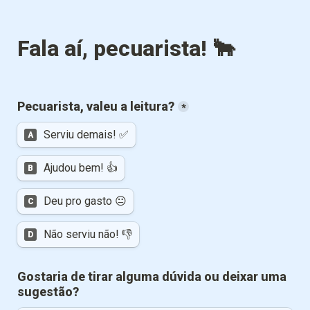
*
Serviu demais! ✅
A
Ajudou bem! 👍
B
Deu pro gasto 😐
C
Não serviu não! 👎
D
Gostaria de tirar alguma dúvida ou deixar uma 