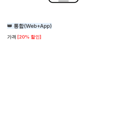
👑 통합(Web+App)
가격 
[20% 할인]
78만 원
 → 62만 원
(VAT 별도)
 / 7일
위치
상기 웹 구좌 2개(PC 1, MO 1)
상기 앱 구좌 1개
서비스 문의
비자 발급에 대해 궁금한 점이 있으신가요? 

기업 담당자라면 누구나 무료로 상담 받으실 수 있어요.