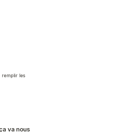
remplir les 
ça va nous 