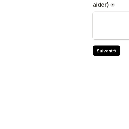
aider)
*
Suivant