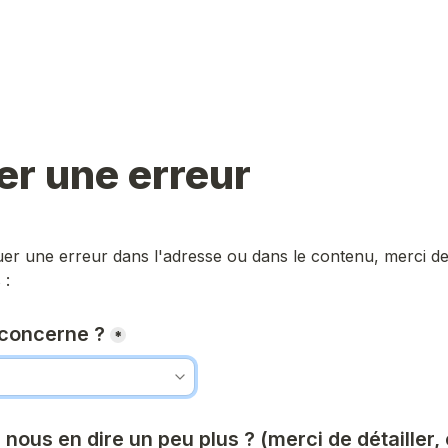
er une erreur
er une erreur dans l'adresse ou dans le contenu, merci de 
 :
 concerne ?
*
ous en dire un peu plus ? (merci de détailler, 