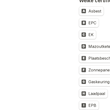
Welke certifi
Asbest
A
EPC
B
EK
C
Mazoutkete
D
Plaatsbesch
E
Zonnepane
F
Gaskeuring
G
Laadpaal
H
EPB
I