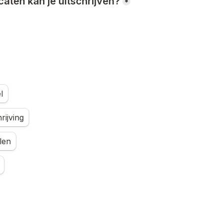
caten kan je uitschrijven?
*
l
rijving
len