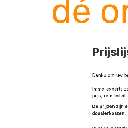
Prijsl
Danku om uw best
Immo-experts zal
prijs, reactivite
De prijzen zijn 
dossierkosten.