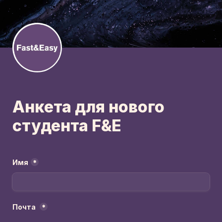
Анкета для нового 
студента F&E
Имя
*
Почта 
*