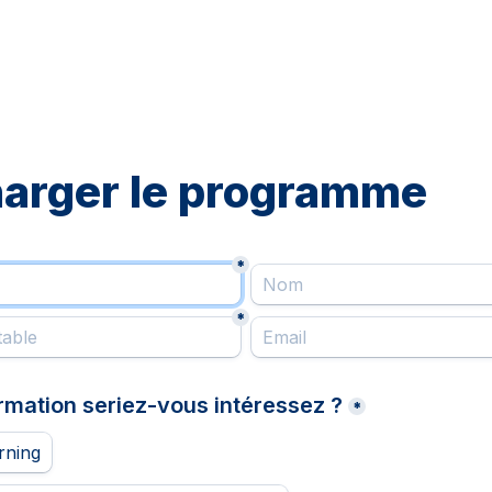
harger le programme
*
*
ormation seriez-vous intéressez ?
*
rning