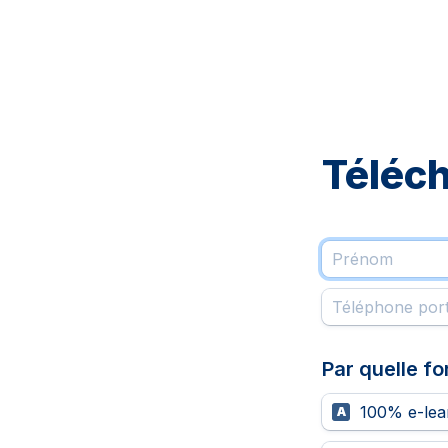
Téléc
Par quelle f
100% e-lea
A