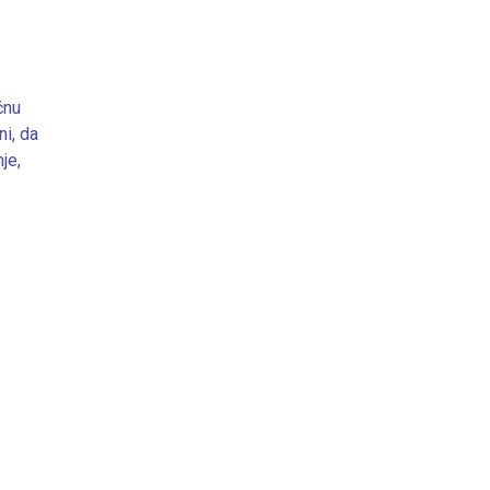
nu 
i, da 
e, 