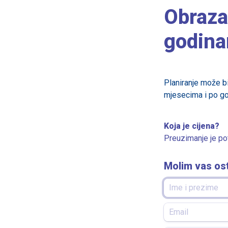
Obraza
godin
Planiranje može bi
mjesecima i po g
Preuzimanje je po
Molim vas os