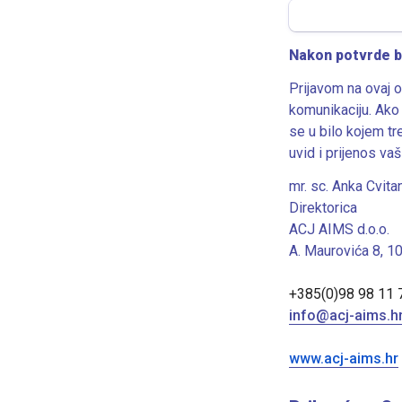
Nakon potvrde b
Prijavom na ovaj o
komunikaciju. Ako 
se u bilo kojem tr
uvid i prijenos va
Direktorica
ACJ AIMS d.o.o.
A. Maurovića 8, 
+385(0)98 98 11 
info@acj-aims.h
www.acj-aims.hr