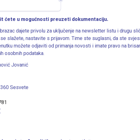
*
it ćete u mogućnosti preuzeti dokumentaciju.
brazac dajete privolu za uključenje na newsletter listu i drugu slič
se slažete, nastavite s prijavom. Time ste suglasni, da ste svjesn
enutku možete odjaviti od primanja novosti i imate pravo na brisanj
ših osobnih podataka.
10360 Sesvete
781
r