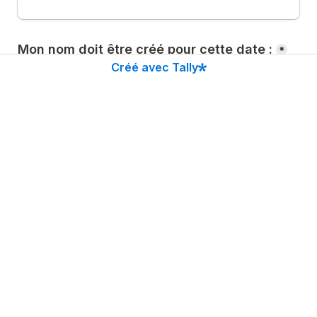
Mon nom doit être créé pour cette date :
*
Créé avec Tally
Ma ville ou pays de résidence
*
Mon nom complet sur LinkedIn ?
*
Mon Nom sur Instagram/Facebook
*