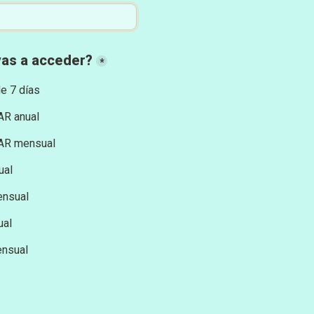
vas a acceder?
*
e 7 días
R anual
AR mensual
ual
ensual
ual
nsual