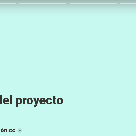
del proyecto
rónico
*