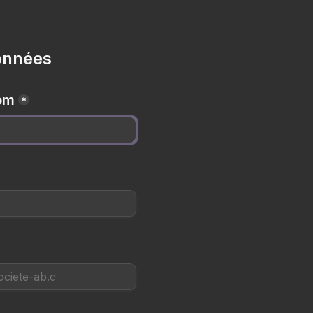
onnées 
om
*