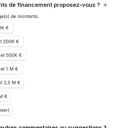
nts de financement proposez-vous ?
*
ge(s) de montants. 
moins de 50K € 
entre 50K et 200K € 
entre 200K et 500K € 
entre 500K et 1 M € 
et 2,5 M €
5M €
iser)
autres commentaires ou suggestions
 ? 