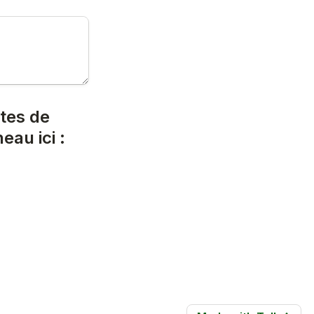
tes de 
collaboration, vous pouvez réserver un court créneau ici : 