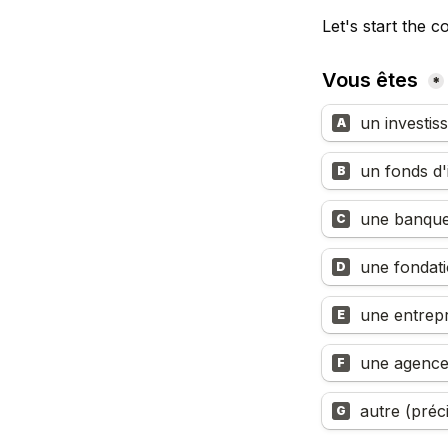
Let's start the c
Vous êtes
*
un investiss
A
un fonds d'
B
une banqu
C
une fondati
D
une entrepr
E
une agence
F
autre (préc
G