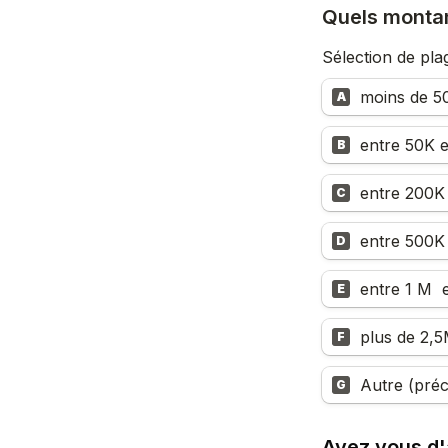
Quels monta
Sélection de pla
A
B
C
D
entre 1 M  
E
plus de 2,
F
Autre (préc
G
Avez vous d'