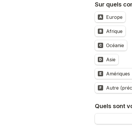
Sur quels co
Europe
A
Afrique
B
Océanie
C
Asie
D
Amériques 
E
Autre (préc
F
Quels sont vo