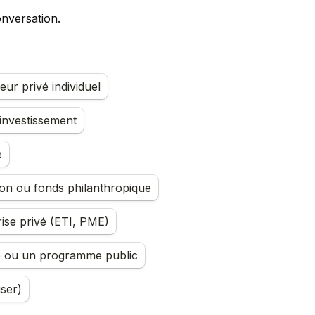
onversation. 
eur privé individuel
investissement
e
on ou fonds philanthropique
ise privé (ETI, PME)
 ou un programme public
iser)