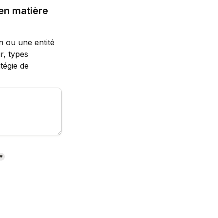
en matière 
n ou une entité 
, types 
tégie de 
*