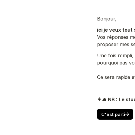
Bonjour,
ici je veux tout
Vos réponses me 
proposer mes ser
Une fois rempli,
pourquoi pas vou
Ce sera rapide et
👨‍🎓 NB : Le st
C'est parti