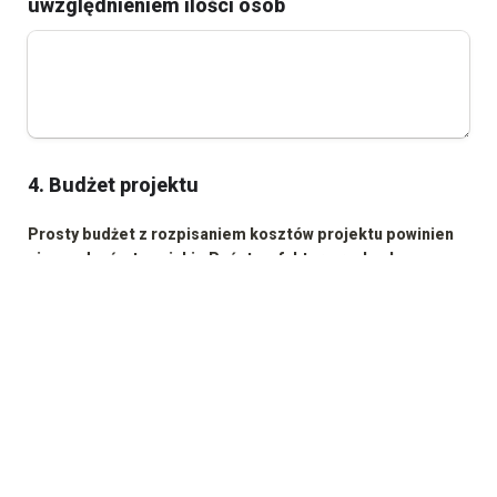
uwzględnieniem ilości osób
4. Budżet projektu
Prosty budżet z rozpisaniem kosztów projektu powinien 
się zgadzać z tym, jakie Państwo faktury, rachunku 
przekażą w sprawozdaniu 
Kliknij, aby wybrać plik lub przeciągnij go tutaj.
Ograniczenie rozmiaru: 10 Megabajt
5. Informacje mogące mieć wpływ przy ocenie 
wniosku