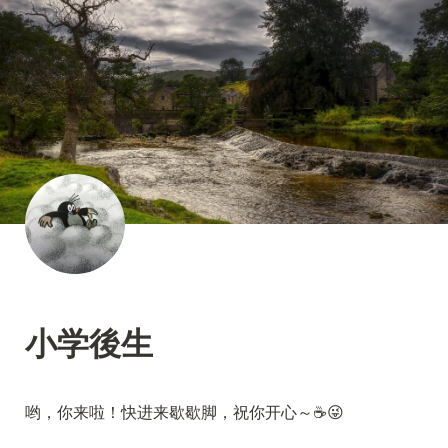
小学後生
哟，你来啦！快进来歇歇脚，祝你开心～☕😜