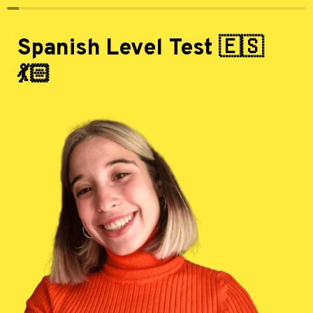
Spanish Level Test 🇪🇸
💃🏻  