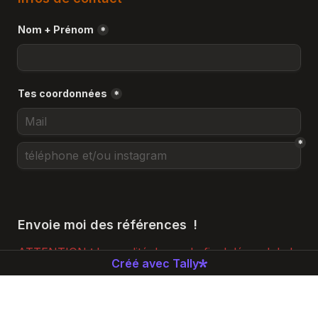
Nom + Prénom
*
Tes coordonnées
*
*
ATTENTION : La qualité du rendu final dépend de la 
Créé avec Tally
qualité des références. (surtout pour les portraits 
d'animaux) Les photos floues ou trop sombres ne 
pourront pas être correctement illustrées - vous 