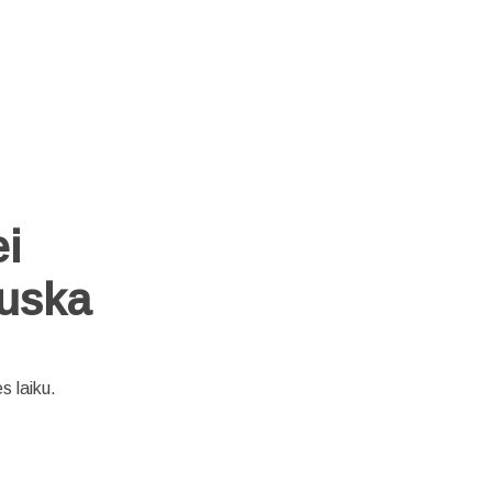
i 
auska
 laiku.
