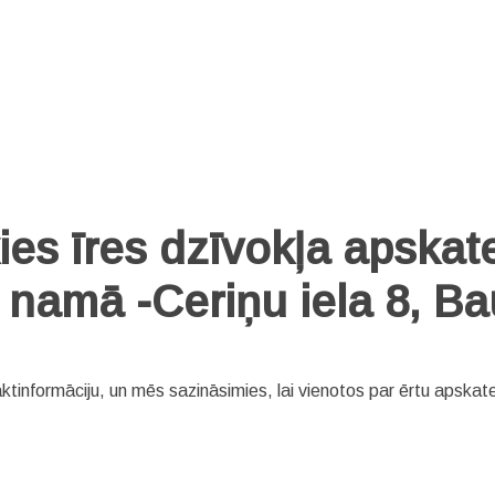
es īres dzīvokļa apskate
 namā -Ceriņu iela 8, B
tinformāciju, un mēs sazināsimies, lai vienotos par ērtu apskates