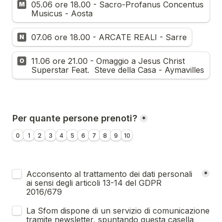
05.06 ore 18.00 - Sacro-Profanus Concentus 
M
Musicus - Aosta
07.06 ore 18.00 - ARCATE REALI - Sarre
N
11.06 ore 21.00 - Omaggio a Jesus Christ 
O
Superstar Feat.  Steve della Casa - Aymavilles
Per quante persone prenoti?
*
0
1
2
3
4
5
6
7
8
9
10
Untitled checkboxes field
Acconsento al trattamento dei dati personali 
*
ai sensi degli articoli 13-14 del GDPR 
2016/679
La Sfom dispone di un servizio di comunicazione 
tramite newsletter, spuntando questa casella 