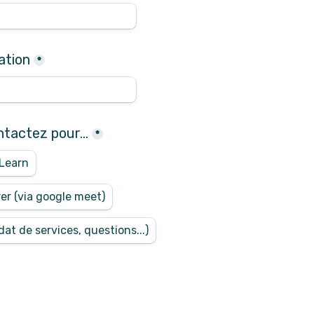
ation
*
tactez pour...
*
yLearn
er (via google meet)
at de services, questions...)