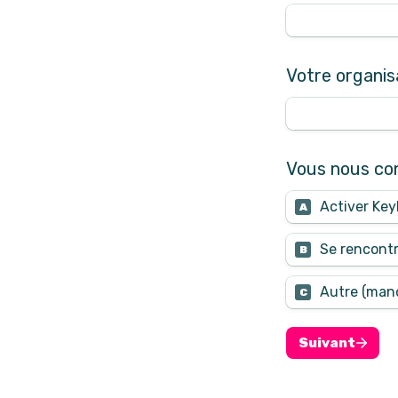
Votre organis
Vous nous con
Activer Ke
A
Se rencontr
B
Autre (mand
C
Suivant