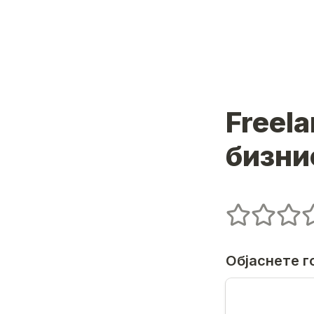
Freel
бизни
Untitled rating f
1 stars
2 stars
3 star
4
Објаснете г