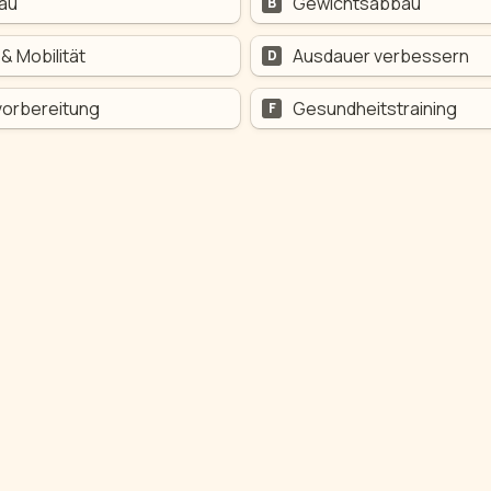
au
Gewichtsabbau
B
& Mobilität
Ausdauer verbessern
D
orbereitung
Gesundheitstraining
F