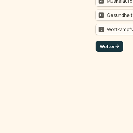
Muskelaufb
A
Gesundheit 
C
Wettkampfv
E
Weiter