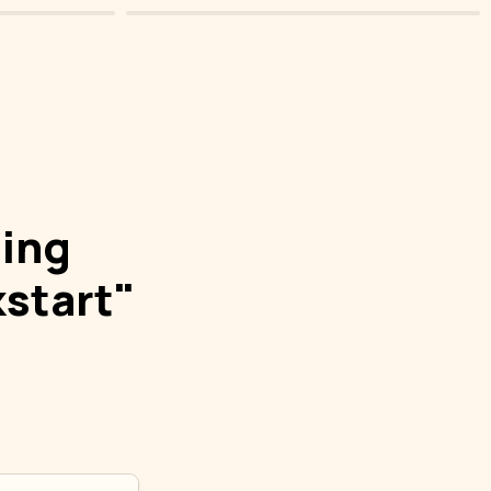
ing 
kstart"