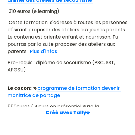
animer des ateliers de secourisme 
 310 euros (e.learning) 
 Cette formation  s'adresse à toutes les personnes 
désirant proposer des ateliers aux jeunes parents. 
Le contenu est orienté enfant et nourrisson. Tu 
pourras par la suite proposer des ateliers aux 
parents : 
Plus d'infos 
Pre-requis : diplôme de secourisme (PSC, SST, 
Le cocon: 
🦘
programme de formation devenir 
monitrice de portage
550euros ( 4jours en présentiel Suze la 
Créé avec Tally
Rousse(Drome))
Cette formation,sur 4 jours te permettra d'animer 
des ateliers de portage :
 Plus d'info 