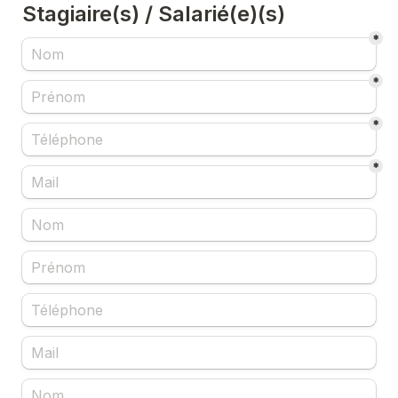
Stagiaire(s) / Salarié(e)(s)
*
*
*
*