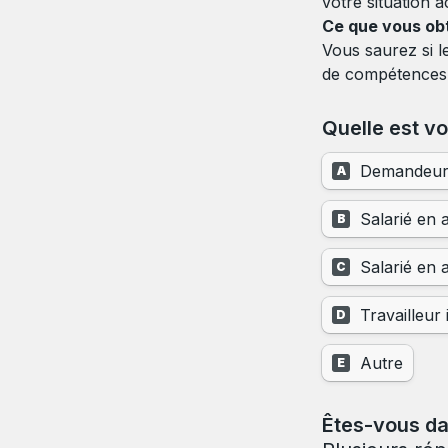
votre situation a
Ce que vous obte
Vous saurez si l
de compétences 
Quelle est vo
Demandeur 
A
Salarié en a
B
Salarié en a
C
Travailleur
D
Autre
E
Êtes-vous dan