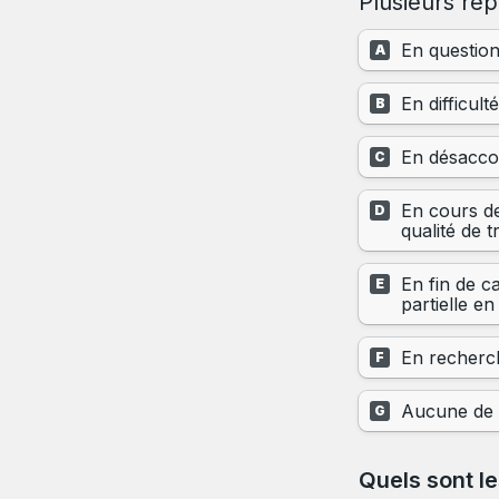
Plusieurs ré
En question
A
En difficul
B
En désaccor
C
En cours de
D
qualité de 
En fin de ca
E
partielle en
En recherch
F
Aucune de 
G
Quels sont le