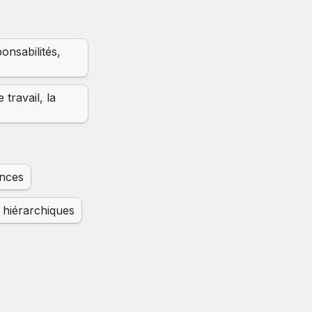
nsabilités, 
travail, la 
ences
 hiérarchiques