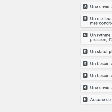
Une envie 
A
Un meilleur
B
mes conditio
Un rythme de
C
pression, l
Un statut p
D
Un besoin d
E
Un besoin d
F
Une envie 
G
Aucune de 
H