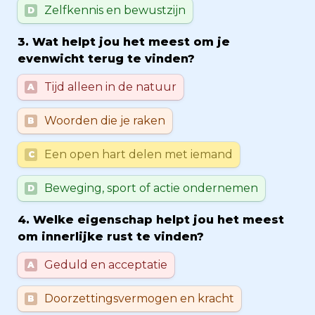
Zelfkennis en bewustzijn
D
3. Wat helpt jou het meest om je 
evenwicht terug te vinden?
Untitled multiple choice field
Tijd alleen in de natuur
A
Woorden die je raken
B
Een open hart delen met iemand
C
Beweging, sport of actie ondernemen
D
4. Welke eigenschap helpt jou het meest 
om innerlijke rust te vinden?
Untitled multiple choice field
Geduld en acceptatie
A
Doorzettingsvermogen en kracht
B