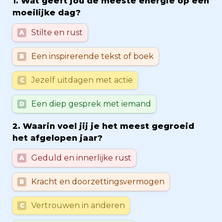
1. Wat geeft jou de meeste energie op een 
moeilijke dag?
Untitled multiple choice field
Stilte en rust
A
Een inspirerende tekst of boek
B
Jezelf uitdagen met actie
C
Een diep gesprek met iemand
D
2. Waarin voel jij je het meest gegroeid 
het afgelopen jaar?
Untitled multiple choice field
Geduld en innerlijke rust
A
Kracht en doorzettingsvermogen
B
Vertrouwen in anderen
C