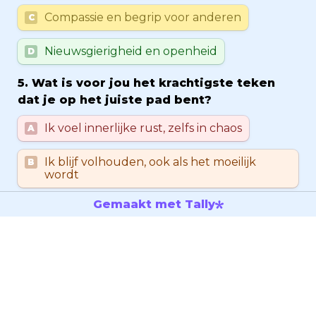
Compassie en begrip voor anderen
C
Nieuwsgierigheid en openheid
D
5. Wat is voor jou het krachtigste teken 
dat je op het juiste pad bent?
Untitled multiple choice field
Ik voel innerlijke rust, zelfs in chaos
A
Ik blijf volhouden, ook als het moeilijk 
B
wordt
Gemaakt met Tally
Ik voel me verbonden met anderen en de 
C
wereld
Ik ontdek nieuwe inzichten en leer 
D
constant bij