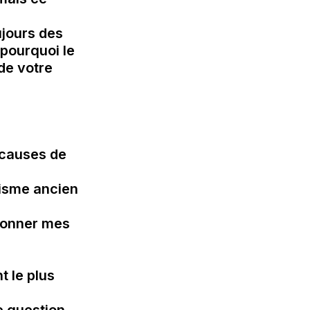
jours des 

ourquoi le 

e votre 

 causes de 
isme ancien 
donner mes 
 le plus 