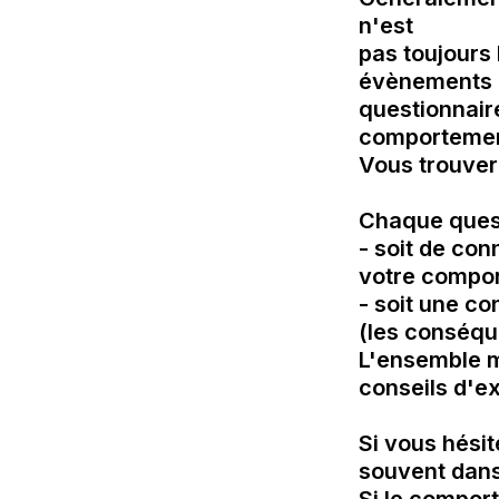
n'est 

pas toujours 
évènements de
questionnair
comportement
Vous trouvere
Chaque quest
- soit de con
votre compor
- soit une c
(les conséqu
L'ensemble m
conseils d'ex
Si vous hésit
souvent dans 