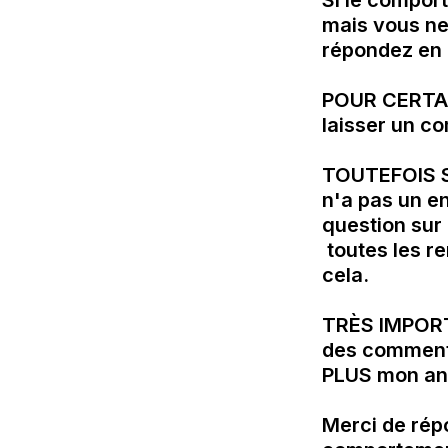
Si le compor
mais vous ne
répondez en f
POUR CERTAIN
laisser un co
TOUTEFOIS SI
n'a pas un en
question sur 
 toutes les remarques que vous souhaitez dans un encart prévu pour 
cela.

TRÈS IMPORT
des commenta
PLUS mon ana
Merci de rép