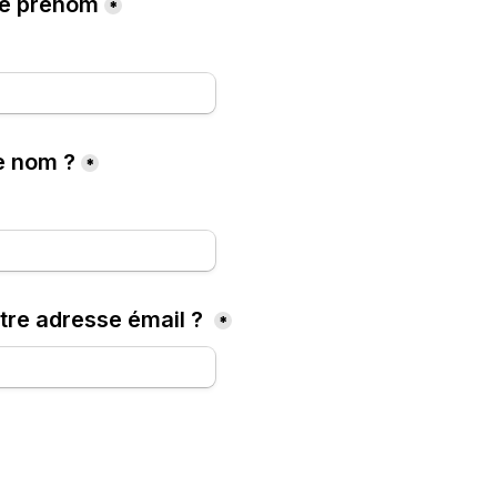
re prénom
*
e nom ?
*
tre adresse émail ? 
*