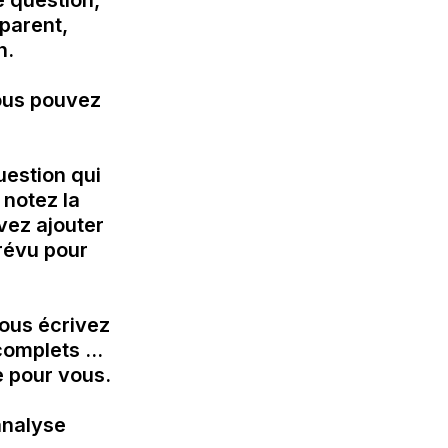
 question, 
arent, 
.

us pouvez 
estion qui 
notez la 

vez ajouter

s écrivez 
mplets ... 
 pour vous.

nalyse 