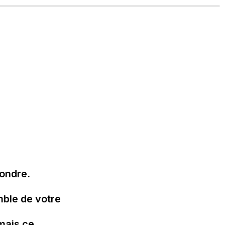
ndre.

ble de votre 
ais ce 