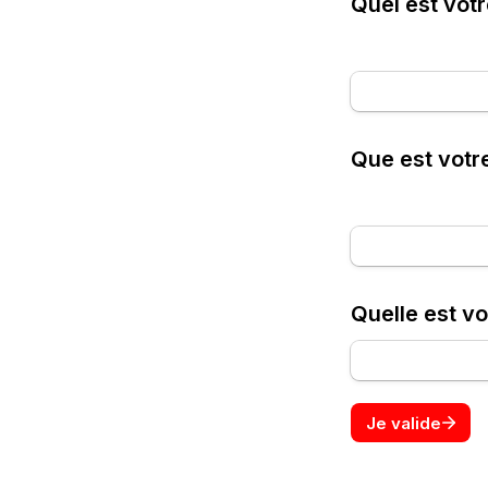
Quel est vot
Que est votr
Quelle est vo
Je valide