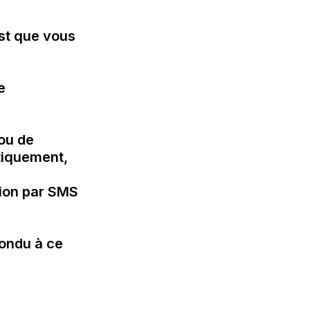
st que vous 
 

ou de 
iquement, 
ion par SMS 

ndu à ce 
