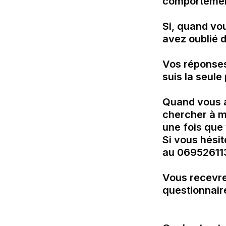
comportement
Si, quand vou
avez oublié d
Vos réponses 
suis la seule
Quand vous a
chercher à m
une fois que 
Si vous hésit
au 069526113
Vous recevre
questionnaire