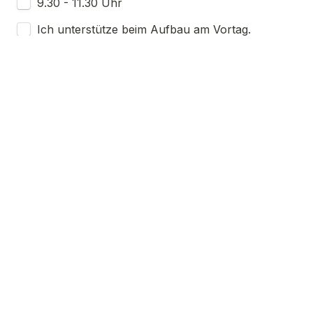
9.30 - 11.30 Uhr
Ich unterstütze beim Aufbau am Vortag.
Abbau
16.30 - 18.30 Uhr
Kuchenstand
Ich bringe einen Kuchen mit.
Weitere Anmerkungen (abweichende Einsatzzeit, 
...):