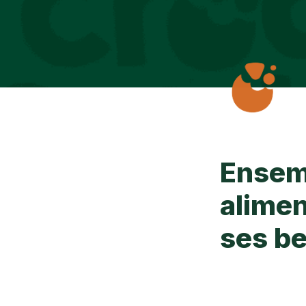
Ensemb
alimen
ses b