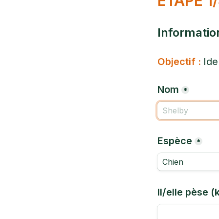
ETAPE 1
Informatio
Objectif : 
Ide
Nom
*
Espèce
*
Chien
Il/elle pèse (