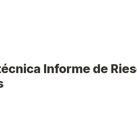
técnica Informe de Ries
s
e choice field