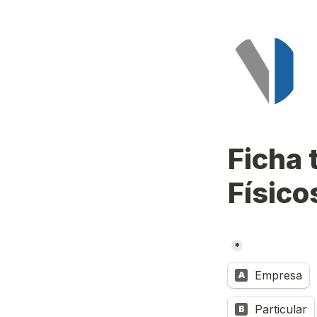
Ficha 
Físico
*
Untitled multipl
Empresa
A
Particular
B