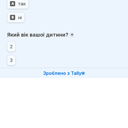
так
A
ні
B
Який вік вашої дитини?
*
2
3
Зроблено з Tally
4
5
6
Інше