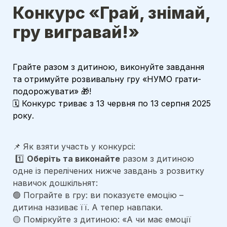
Конкурс «Грай, знімай, 
гру вигравай!»
Грайте разом з дитиною, виконуйте завдання 
та отримуйте розвивальну гру «НУМО грати-
подорожувати» 🎁!
🗓 Конкурс триває з 13 червня по 13 серпня 2025 
року. 
📌 Як взяти участь у конкурсі:
 1️⃣ 
Оберіть та виконайте
 разом з дитиною 
одне із перелічених нижче завдань з розвитку 
навичок дошкільнят: 
🟢 Пограйте в гру: ви показуєте емоцію – 
дитина називає її. А тепер навпаки.
🟡 Поміркуйте з дитиною: «А чи має емоції 