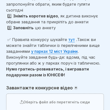
запропонуйте обрати, яким будете гуляти 
сьогодні
 2️⃣ 
Зніміть коротке відео
, як дитина виконує 
обране завдання та прикріпіть до анкети 
 3️⃣ 
Заповніть
 цю анкету
 ✅ Правила конкурсу шукайте 
тут
 .
Також ви 
можете знайти таблички із переліченими вище 
завданнями 
у парках 12 міст України
. 
Виконуйте завдання будь-де: вдома, під час 
прогулянки або ж у парках поруч із табличкою. 
Нумо гратись-розвиватись, і вигравати 
подарунки разом із ЮНІСЕФ! 
Завантажте конкурсне відео
*
Оберіть файл або перетягніть сюди