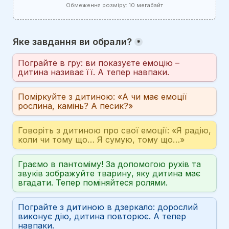
Обмеження розміру: 10 мегабайт
Яке завдання ви обрали?
*
Пограйте в гру: ви показуєте емоцію – 
дитина називає її. А тепер навпаки.
Поміркуйте з дитиною: «А чи має емоції 
рослина, камінь? А песик?»
Говоріть з дитиною про свої емоції: «Я радію, 
коли чи тому що… Я сумую, тому що…»
Граємо в пантоміму! За допомогою рухів та 
звуків зображуйте тварину, яку дитина має 
вгадати. Тепер поміняйтеся ролями.
Пограйте з дитиною в дзеркало: дорослий 
виконує дію, дитина повторює. А тепер 
навпаки.