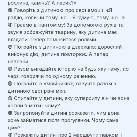
рослина, камінь? А песик?»
🟠 Говоріть з дитиною про свої емоції: «Я 
радію, коли чи тому що… Я сумую, тому що…»
🔴 Граємо в пантоміму! За допомогою рухів та 
звуків зображуйте тварину, яку дитина має 
вгадати. Тепер поміняйтеся ролями.
🔵 Пограйте з дитиною в дзеркало: дорослий 
виконує дію, дитина повторює. А тепер 
навпаки.
🟣 Разом вигадайте історію на будь-яку тему, по 
черзі говорячи по одному реченню.
🟢 Пограйте в «мрійників», озвучте разом з 
дитиною свої різні мрії. 
🟡 Спитайте у дитини, яку суперсилу він чи вона 
хотіли б мати і чому? 
🟠 Запропонуйте дитині розказати, чим вона 
хоче займатися після прогулянки. Чому саме 
цим?
🔴 Розкажіть дитині про 2 маршрути парком. І 