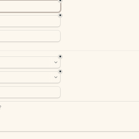
*
*
*
*