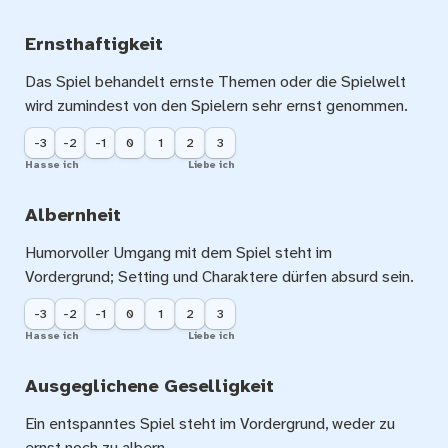
Ernsthaftigkeit
Das Spiel behandelt ernste Themen oder die Spielwelt 
wird zumindest von den Spielern sehr ernst genommen.
-3
-2
-1
0
1
2
3
Hasse ich
Liebe ich
Albernheit
Humorvoller Umgang mit dem Spiel steht im 
Vordergrund; Setting und Charaktere dürfen absurd sein.
-3
-2
-1
0
1
2
3
Hasse ich
Liebe ich
Ausgeglichene Geselligkeit
Ein entspanntes Spiel steht im Vordergrund, weder zu 
ernst noch zu albern.