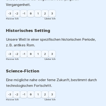
Vergangenheit.
-3
-2
-1
0
1
2
3
Hasse ich
Liebe ich
Historisches Setting
Unsere Welt in einer spezifischen historischen Periode, 
z. B. antikes Rom.
-3
-2
-1
0
1
2
3
Hasse ich
Liebe ich
Science-Fiction
Eine mögliche nahe oder ferne Zukunft, bestimmt durch 
technologischen Fortschritt.
-3
-2
-1
0
1
2
3
Hasse ich
Liebe ich