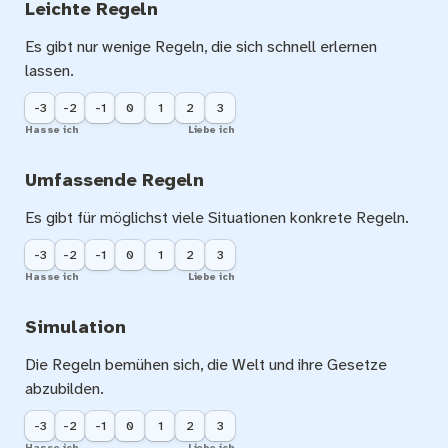
Leichte Regeln
Es gibt nur wenige Regeln, die sich schnell erlernen 
lassen.
-3
-2
-1
0
1
2
3
Hasse ich
Liebe ich
Umfassende Regeln
Es gibt für möglichst viele Situationen konkrete Regeln.
-3
-2
-1
0
1
2
3
Hasse ich
Liebe ich
Simulation
Die Regeln bemühen sich, die Welt und ihre Gesetze 
abzubilden.
-3
-2
-1
0
1
2
3
Hasse ich
Liebe ich