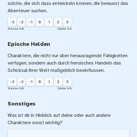
solche, die sich dazu entwickeln können, die bewusst das 
Abenteuer suchen.
-3
-2
-1
0
1
2
3
Hasse ich
Liebe ich
Epische Helden
Charaktere, die nicht nur über herausragende Fähigkeiten 
verfügen, sondern auch durch heroisches Handeln das 
Schicksal ihrer Welt maßgeblich beeinflussen.
-3
-2
-1
0
1
2
3
Hasse ich
Liebe ich
Sonstiges
Was ist dir in Hinblick auf deine oder auch andere 
Charaktere sonst wichtig?