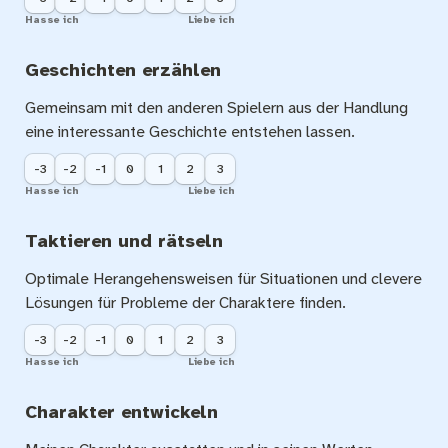
Hasse ich
Liebe ich
Geschichten erzählen
Gemeinsam mit den anderen Spielern aus der Handlung 
eine interessante Geschichte entstehen lassen.
-3
-2
-1
0
1
2
3
Hasse ich
Liebe ich
Taktieren und rätseln
Optimale Herangehensweisen für Situationen und clevere 
Lösungen für Probleme der Charaktere finden.
-3
-2
-1
0
1
2
3
Hasse ich
Liebe ich
Charakter entwickeln