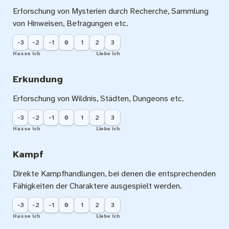
Erforschung von Mysterien durch Recherche, Sammlung 
von Hinweisen, Befragungen etc.
-3
-2
-1
0
1
2
3
Hasse ich
Liebe ich
Erkundung
Erforschung von Wildnis, Städten, Dungeons etc.
-3
-2
-1
0
1
2
3
Hasse ich
Liebe ich
Kampf
Direkte Kampfhandlungen, bei denen die entsprechenden 
Fähigkeiten der Charaktere ausgespielt werden.
-3
-2
-1
0
1
2
3
Hasse ich
Liebe ich