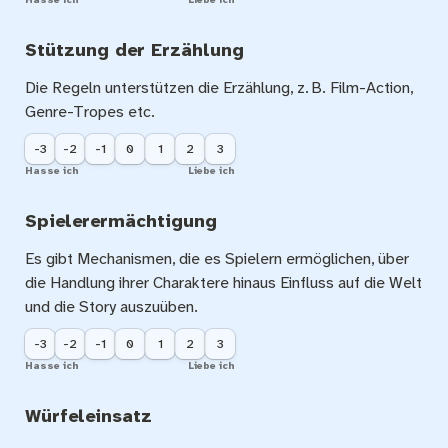
Stützung der Erzählung
Die Regeln unterstützen die Erzählung, z. B. Film-Action, 
Genre-Tropes etc.
-3
-2
-1
0
1
2
3
Hasse ich
Liebe ich
Spielerermächtigung
Es gibt Mechanismen, die es Spielern ermöglichen, über 
die Handlung ihrer Charaktere hinaus Einfluss auf die Welt 
und die Story auszuüben.
-3
-2
-1
0
1
2
3
Hasse ich
Liebe ich
Würfeleinsatz