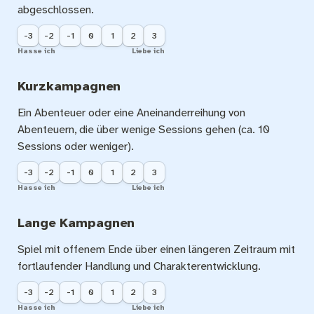
abgeschlossen.
-3
-2
-1
0
1
2
3
Hasse ich
Liebe ich
Kurzkampagnen
Ein Abenteuer oder eine Aneinanderreihung von 
Abenteuern, die über wenige Sessions gehen (ca. 10 
Sessions oder weniger).
-3
-2
-1
0
1
2
3
Hasse ich
Liebe ich
Lange Kampagnen
Spiel mit offenem Ende über einen längeren Zeitraum mit 
fortlaufender Handlung und Charakterentwicklung.
-3
-2
-1
0
1
2
3
Hasse ich
Liebe ich