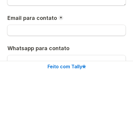
Email para contato
*
Whatsapp para contato
Feito com Tally
IMPORTANTE
:
👉 Os cadernos são feitos à mão e em quantidades 
limitadas. 
👉 Tenha em mente que as cores podem alterar 
ligeiramente devido à impressão e às diferenças 