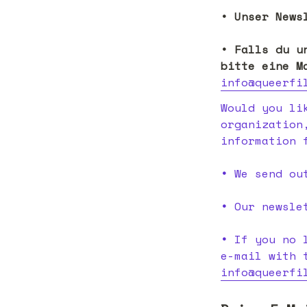
• Unser News
• Falls du u
info@queerfi
Would you li
organization
information 
• 
We send ou
• 
Our newsle
• 
If you no 
info@queerfi