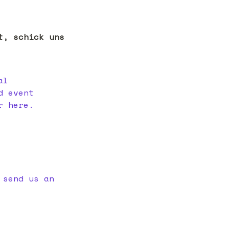
, schick uns 
l 
 event 
 here.

send us an 