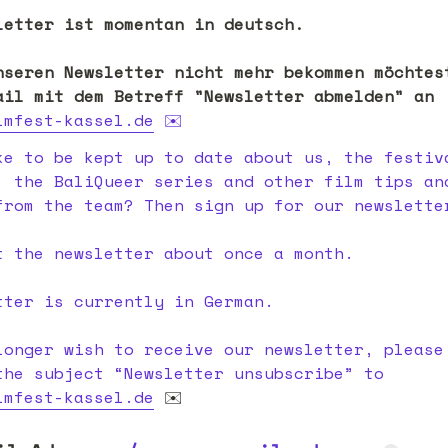
letter ist momentan in deutsch.

nseren Newsletter nicht mehr bekommen möchtest
bitte eine Mail mit dem Betreff "Newsletter abmelden" an 
lmfest-kassel.de
✉️
ke to be kept up to date about us, the festiva
, the BaliQueer series and other film tips and
from the team? Then sign up for our newsletter
t the newsletter about once a month.

tter is currently in German.

longer wish to receive our newsletter, please 
e-mail with the subject “Newsletter unsubscribe” to 
lmfest-kassel.de
 ✉️