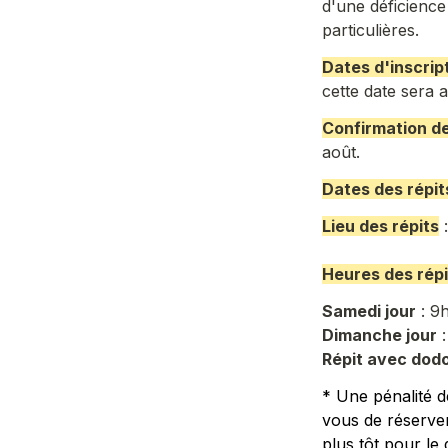
d'une déficience
particulières.
Dates d'inscrip
cette date sera a
Confirmation de
août.
Dates des répi
Lieu des répits
 
Heures des répi
Samedi jour
Dimanche jour
Répit avec dod
* Une pénalité d
vous de réserver 
plus tôt pour le 