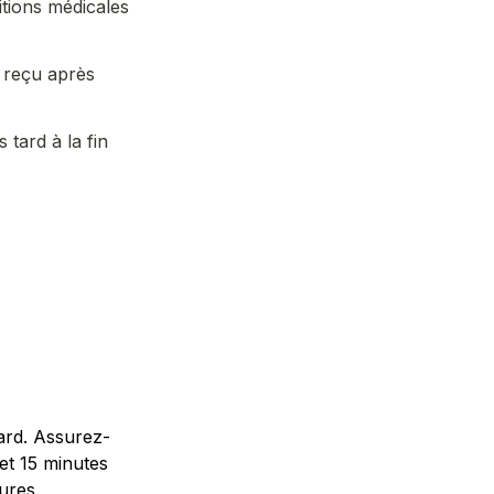
tions médicales 
n reçu après 
tard à la fin 
ard. 
Assurez-
et 15 minutes 
ures 