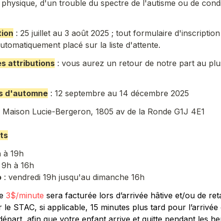
 physique, d'un trouble du spectre de l'autisme ou de condi
tion
 : 25 juillet au 3 août 2025 ; tout formulaire d'inscriptio
utomatiquement placé sur la liste d'attente.
s attributions
 : vous aurez un retour de notre part au plus 
ts d'automne
 : 12 septembre au 14 décembre 2025
: Maison Lucie-Bergeron, 1805 av de la Ronde G1J 4E1
ts
o
 : vendredi 19h jusqu'au dimanche 16h
e 
3$/minute
 sera facturée lors d’arrivée hâtive et/ou de ret
le STAC, si applicable, 15 minutes plus tard pour l’arrivée 
départ, afin que votre enfant arrive et quitte pendant les he