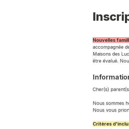
Inscri
Nouvelles famil
accompagnée de l
Maisons des Luci
être évalué. Nou
Informatio
Nous sommes heu
Nous vous prion
Critères d'inclu