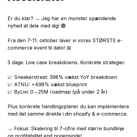
Er du klar? → Jeg har en monster spændende 
nyhed at dele med dig! 🟢
Fra den 7-11. oktober laver vi vores STØRSTE e-
commerce event til dato! 📅
5 dage. Live case breakdowns. Konkrete strategier.
📈 Sneakerstreet: 398% vækst YoY breakdown
📈 ATNU: +498% vækst blueprint
📈 ByLivi: 0→25M roadmap (på under 2 år)
Plus konkrete handlingsplaner du kan implementere 
med det samme direkte i din shopify & e-commerce.
→ Fokus: Skalering til 7-cifre med større bundlinje 
og profitabilitet end nogensinde!