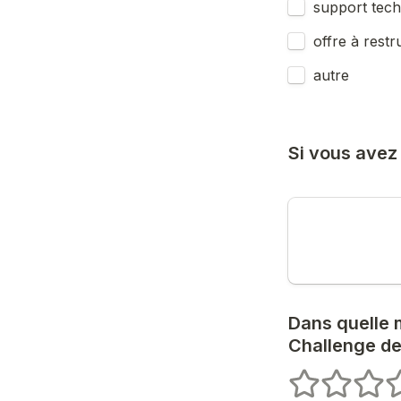
support tech
offre à restr
autre
Si vous avez 
Dans quelle m
Challenge de
1 étoiles
2 étoiles
3 étoi
4