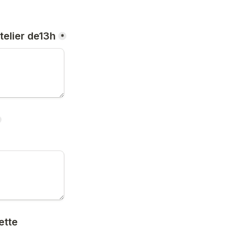
telier de13h
*
tte 