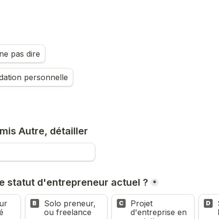
ne pas dire
tion personnelle
mis Autre, détailler
e statut d'entrepreneur actuel ?
*
r 
Solo preneur, 
Projet 
B
C
D
é
ou freelance
d'entreprise en 