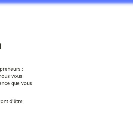
n
reneurs : 
nous vous 
ence que vous 
nt d'être 