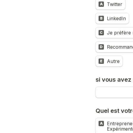
Twitter
A
LinkedIn
B
Je préfère 
C
Recommanda
D
Autre
E
si vous avez 
Quel est votr
Entrepreneu
A
Expériment