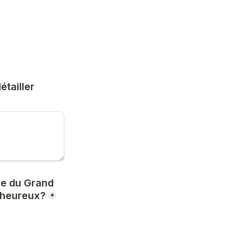
tailler

le du Grand 
e heureux?
*