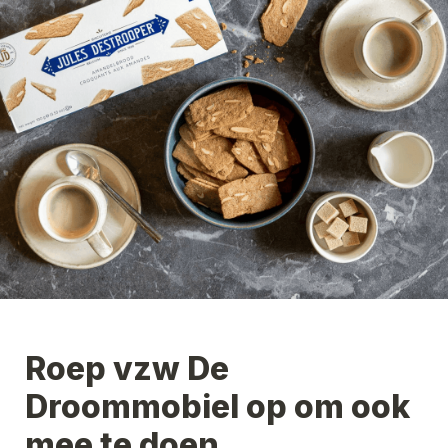
Roep 
vzw De 
Droommobiel
 op om ook 
mee te doen