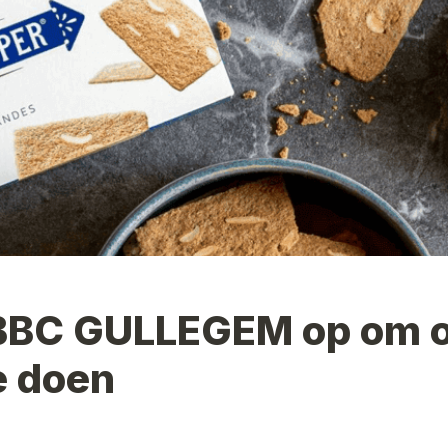
BBC GULLEGEM
 op om o
e doen