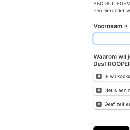
BBC GULLEGE
hen hieronder we
Voornaam
*
Waarom wil j
DesTROOPER-
Ik wil koek
A
Het is een 
B
Geef zelf ee
C