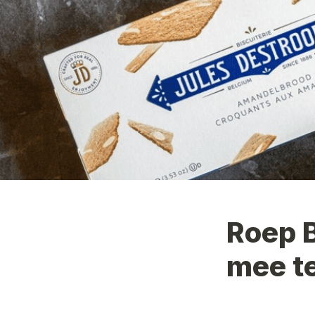
Roep 
mee t