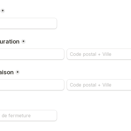
*
uration
*
aison
*