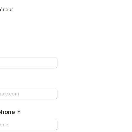
érieur
phone
*