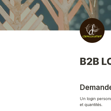
B2B L
Demandez
Un login personn
et quantités. 