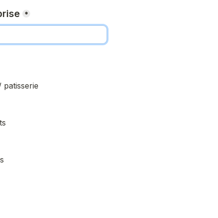
rise
*
 patisserie
ts
s