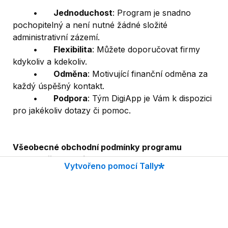
	•	
Jednoduchost
: Program je snadno 
pochopitelný a není nutné žádné složité 
administrativní zázemí.
	•	
Flexibilita
: Můžete doporučovat firmy 
kdykoliv a kdekoliv.
	•	
Odměna
: Motivující finanční odměna za 
každý úspěšný kontakt.
	•	
Podpora
: Tým DigiApp je Vám k dispozici 
pro jakékoliv dotazy či pomoc.
Všeobecné obchodní podmínky programu 
“Doporuč a Získej”
Vytvořeno pomocí Tally
Plné znění podmínek najdete zde: 
https://drive.google.com/file/d/1fJlsdPjXz9Dcm3s7_
zskI3fqTRsIIFep/view?usp=share_link